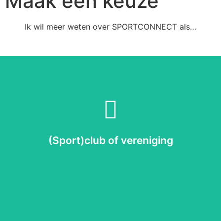
Maak een keuze
Ik wil meer weten over SPORTCONNECT als…
Lees meer
dan hier wat SPORTCONNECT voor jou kan betekenen!
Vertegenwoordig jij een (sport)club of vereniging? Lees
(Sport)club of vereniging
Voor (sport)clubs en verenigingen