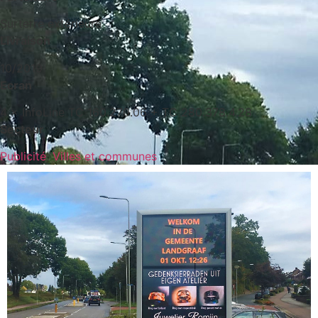
Surterre extérieure
Livraison
10/2019
Ecran
4 × InfoLine TC 160.270.06 + TC 280.378.4.28
Secteur
Publicité
,
Villes et communes