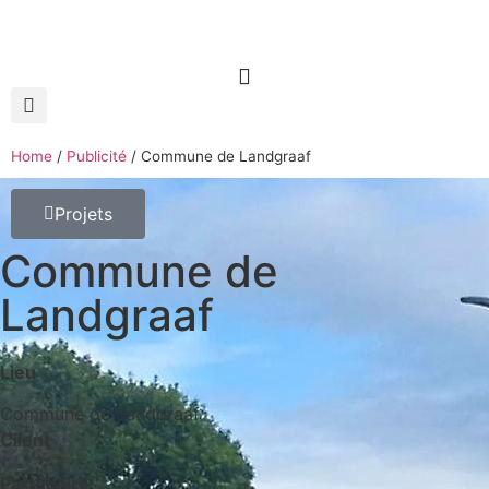
Home
/
Publicité
/
Commune de Landgraaf
Projets
Commune de
Landgraaf
Lieu
Commune de Landgraaf
Client
Partenaire