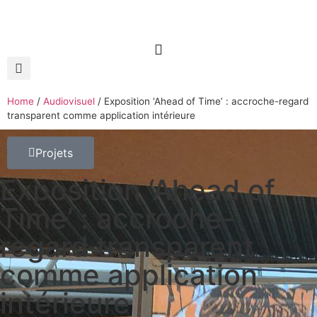
Home
/
Audiovisuel
/
Exposition ‘Ahead of Time’ : accroche-regard
transparent comme application intérieure
Projets
Exposition ‘Ahead of
Time’ : accroche-
regard transparent
comme application
intérieure