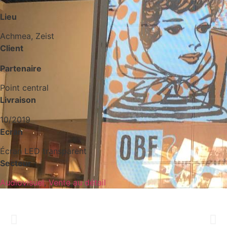
Lieu
Achmea, Zeist
Client
Partenaire
Point central
Livraison
10/2019
Ecran
Écran LED transparent
Secteur
Audiovisuel
,
Vente au détail