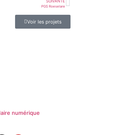
SUIVANTE
PGS Roeselare
Voir les projets
daire numérique