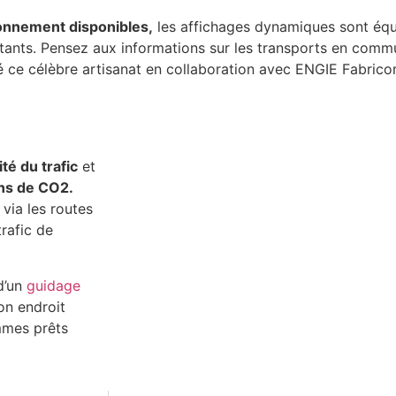
ionnement disponibles,
les affichages dynamiques sont éq
tants. Pensez aux informations sur les transports en commu
réé ce célèbre artisanat en collaboration avec ENGIE Fabric
té du trafic
et
ons de CO2.
via les routes
trafic de
d’un
guidage
on endroit
mes prêts