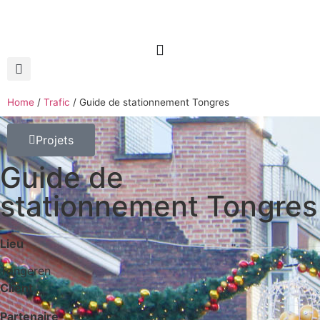
Home
/
Trafic
/
Guide de stationnement Tongres
Projets
Guide de
stationnement Tongres
Lieu
Tongeren
Client
Partenaire