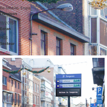
Be-Mobile, Engie
Livraison
11/2015
Ecran
PGS
Secteur
Trafic