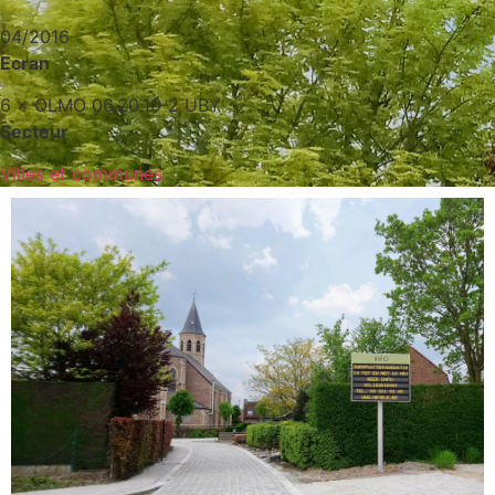
04/2016
Ecran
6 × QLMO 06.20.10-2 UBY
Secteur
Villes et communes