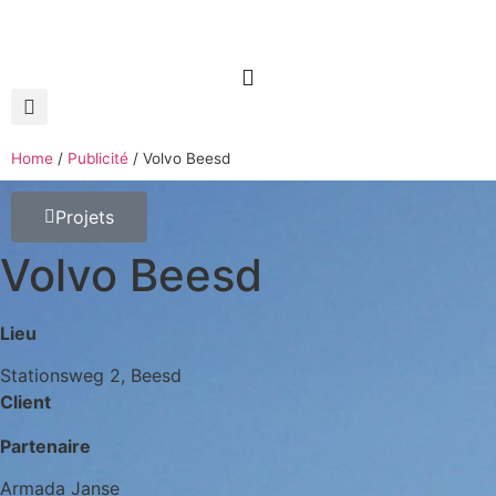
Home
/
Publicité
/
Volvo Beesd
Projets
Volvo Beesd
Lieu
Stationsweg 2, Beesd
Client
Partenaire
Armada Janse