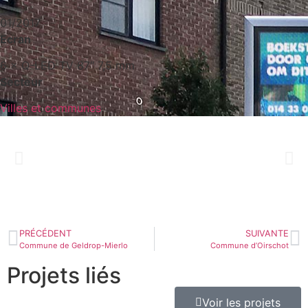
01/2017
Ecran
6 × Q-LED TV 87″ 7,5 mm
Secteur
Villes et communes
PRÉCÉDENT
SUIVANTE
Commune de Geldrop-Mierlo
Commune d’Oirschot
Projets liés
Voir les projets