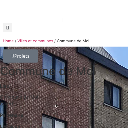
Home
/
Villes et communes
/
Commune de Mol
Projets
Commune de Mol
Lieu
Commune de Mol
Client
Partenaire
Livraison