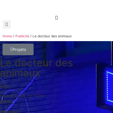
Home
/
Publicité
/
Le docteur des animaux
Projets
Le docteur des
animaux
Lieu
Kasteelstraat, De Panne
Client
Partenaire