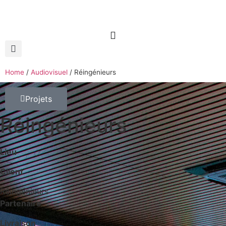
Home
/
Audiovisuel
/
Réingénieurs
Projets
Réingénieurs
Lieu
Client
Réingénieurs
Partenaire
Livraison