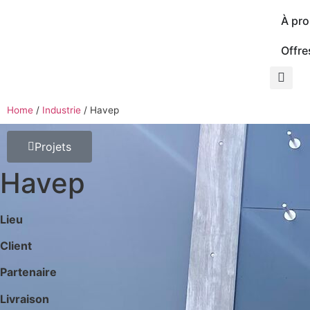
À pr
Offre
Home
/
Industrie
/
Havep
Projets
Havep
Lieu
Client
Partenaire
Livraison