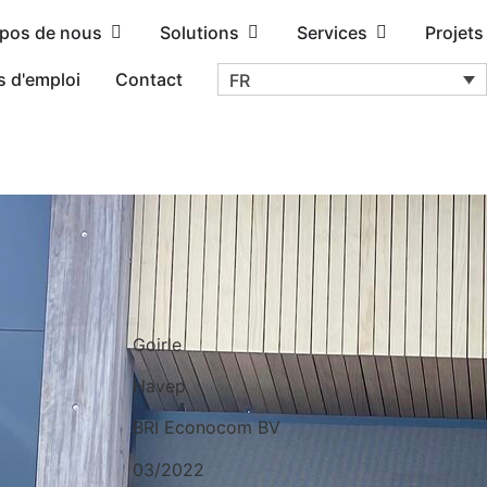
opos de nous
Solutions
Services
Projets
s d'emploi
Contact
FR
Goirle
Havep
BRI Econocom BV
03/2022