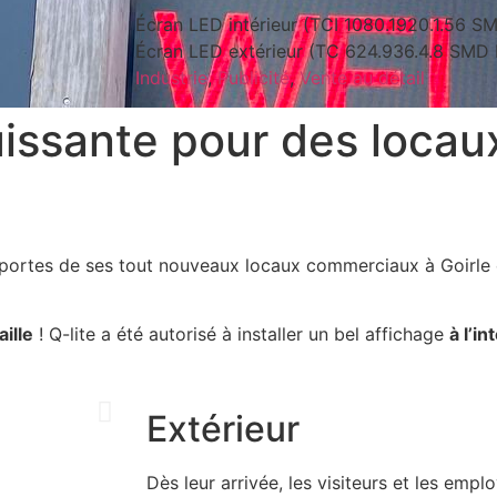
Écran LED intérieur (TCI 1080.1920.1.56 
Écran LED extérieur (TC 624.936.4.8 SMD
Industrie
,
Publicité
,
Vente au détail
issante pour des locau
s portes de ses tout nouveaux locaux commerciaux à Goirle 
ille
! Q-lite a été autorisé à installer un bel affichage
à l’in
Extérieur
Dès leur arrivée, les visiteurs et les em