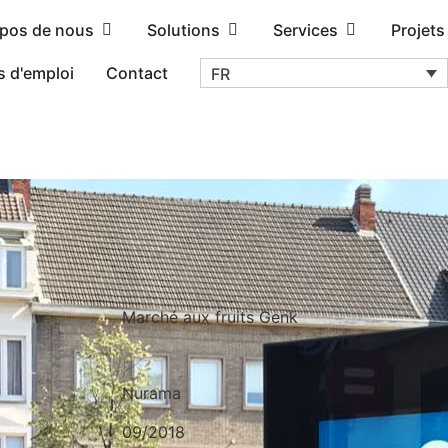
opos de nous
Solutions
Services
Projets
s d'emploi
Contact
FR
Marché aux fruits Genk
Nurama
09/2018