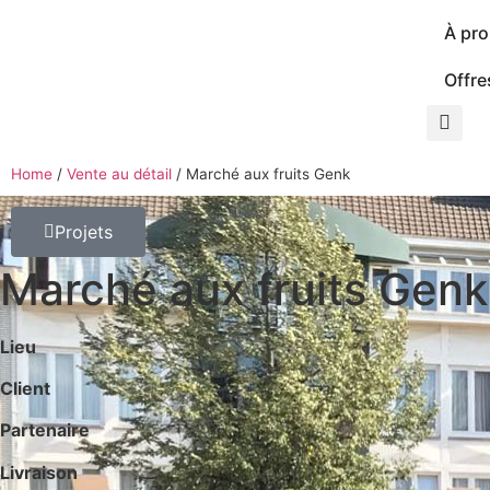
À pr
Offre
Home
/
Vente au détail
/
Marché aux fruits Genk
Projets
Marché aux fruits Genk
Lieu
Client
Partenaire
Livraison