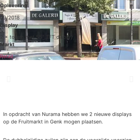
Oplevering
09/2018
Display
2 × totem met 55″ TFT display
Markt
Retail
In opdracht van Nurama hebben we 2 nieuwe displays
op de Fruitmarkt in Genk mogen plaatsen.
De dubbelzijdige zuilen zijn aan de voorzijde voorzien