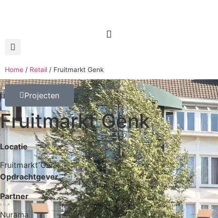
Home
/
Retail
/
Fruitmarkt Genk
Projecten
Fruitmarkt Genk
Locatie
Fruitmarkt Genk
Opdrachtgever
Partner
Nurama