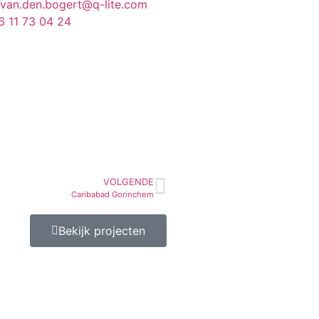
.van.den.bogert@q-lite.com
6 11 73 04 24
VOLGENDE
Caribabad Gorinchem
Bekijk projecten