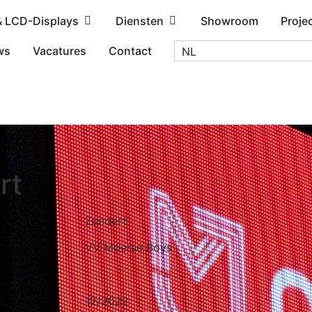
& LCD-Displays
Diensten
Showroom
Proje
ws
Vacatures
Contact
NL
rt
Zundert
VV Moerse Boys
12/2022