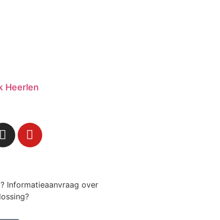
 Heerlen
g? Informatieaanvraag over
lossing?