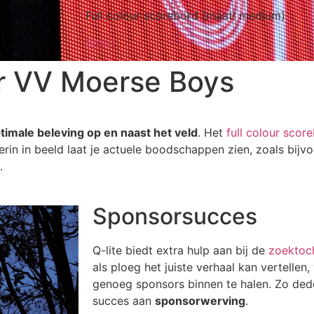
Full colour scorebord (maat: medium)
Sport
or VV Moerse Boys
timale beleving op en naast het veld
. Het
full colour scor
erin in beeld laat je actuele boodschappen zien, zoals bij
.
Sponsorsucces
Q-lite biedt extra hulp aan bij de
zoektoc
als ploeg het juiste verhaal kan vertellen
genoeg sponsors binnen te halen. Zo de
succes aan
sponsorwerving
.