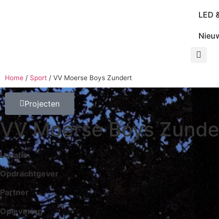
LED 
Nieu
Home
/
Sport
/
VV Moerse Boys Zundert
Projecten
VV Moerse Boys Zunde
Locatie
Opdrachtgever
Partner
Oplevering