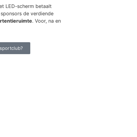
het LED-scherm betaalt
l sponsors de verdiende
ertentieruimte
. Voor, na en
 sportclub?