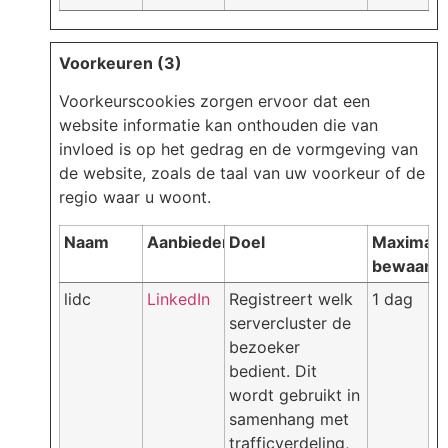
Voorkeuren (3)
Voorkeurscookies zorgen ervoor dat een
website informatie kan onthouden die van
invloed is op het gedrag en de vormgeving van
de website, zoals de taal van uw voorkeur of de
regio waar u woont.
Naam
Aanbieder
Doel
Maximale
bewaarte
lidc
LinkedIn
Registreert welk
1 dag
servercluster de
bezoeker
bedient. Dit
wordt gebruikt in
samenhang met
trafficverdeling,