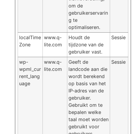
om de
gebruikerservarin
g te
optimaliseren.
localTime
www.q-
Houdt de
Sessie
Zone
lite.com
tijdzone van de
gebruiker vast.
wp-
www.q-
Geeft de
Sessie
wpml_cur
lite.com
landcode aan die
rent_lang
wordt berekend
uage
op basis van het
IP-adres van de
gebruiker.
Gebruikt om te
bepalen welke
taal moet worden
gebruikt voor
gebruikers.