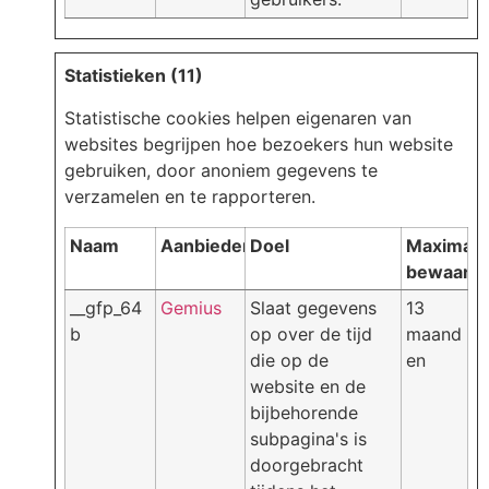
Statistieken (11)
Statistische cookies helpen eigenaren van
websites begrijpen hoe bezoekers hun website
gebruiken, door anoniem gegevens te
verzamelen en te rapporteren.
Naam
Aanbieder
Doel
Maximale
bewaarte
__gfp_64
Gemius
Slaat gegevens
13
b
op over de tijd
maand
die op de
en
website en de
bijbehorende
subpagina's is
doorgebracht