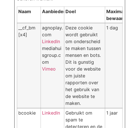
Naam
Aanbieder
Doel
Maximale
bewaarte
__cf_bm
agnoplay.
Deze cookie
1 dag
[x4]
com
wordt gebruikt
LinkedIn
om onderscheid
mediahui
te maken tussen
sgroup.c
mensen en bots.
om
Dit is gunstig
Vimeo
voor de website
om juiste
rapporten over
het gebruik van
de website te
maken.
bcookie
LinkedIn
Gebruikt om
1 jaar
spam te
detecteren en de