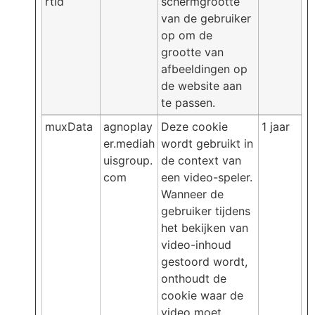
rtId
schermgrootte
van de gebruiker
op om de
grootte van
afbeeldingen op
de website aan
te passen.
muxData
agnoplay
Deze cookie
1 jaar
er.mediah
wordt gebruikt in
uisgroup.
de context van
com
een video-speler.
Wanneer de
gebruiker tijdens
het bekijken van
video-inhoud
gestoord wordt,
onthoudt de
cookie waar de
video moet