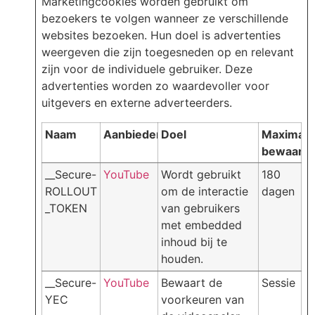
Marketingcookies worden gebruikt om
bezoekers te volgen wanneer ze verschillende
websites bezoeken. Hun doel is advertenties
weergeven die zijn toegesneden op en relevant
zijn voor de individuele gebruiker. Deze
advertenties worden zo waardevoller voor
uitgevers en externe adverteerders.
Naam
Aanbieder
Doel
Maximale
bewaarte
__Secure-
YouTube
Wordt gebruikt
180
ROLLOUT
om de interactie
dagen
_TOKEN
van gebruikers
met embedded
inhoud bij te
houden.
__Secure-
YouTube
Bewaart de
Sessie
YEC
voorkeuren van