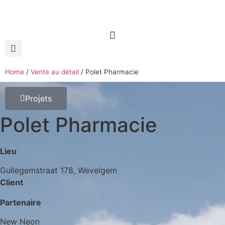
Home
/
Vente au détail
/
Polet Pharmacie
Projets
Polet Pharmacie
Lieu
Gullegemstraat 178, Wevelgem
Client
Partenaire
New Neon