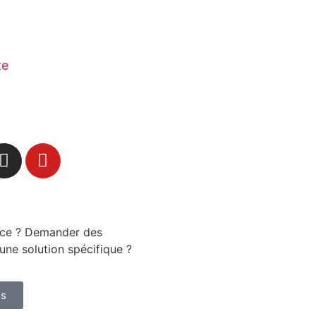
te
nce ? Demander des
une solution spécifique ?
us