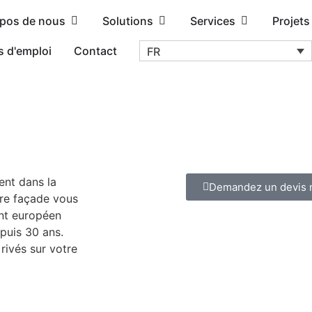
opos de nous
Solutions
Services
Projets
s d'emploi
Contact
FR
ent dans la
Demandez un devis 
tre façade vous
ant européen
puis 30 ans.
rivés sur votre