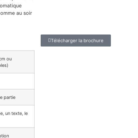
utomatique
l comme au soir
Télécharger la brochure
 cm ou
les)
ce partie
, un texte, le
ption