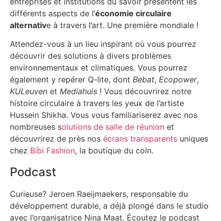
entreprises et institutions du savoir présentent les
différents aspects de l’
économie circulaire
alternativ
e à travers l’art. Une première mondiale !
Attendez-vous à un lieu inspirant où vous pourrez
découvrir des solutions à divers problèmes
environnementaux et climatiques. Vous pourrez
également y repérer Q-lite, dont
Bebat
,
Ecopower
,
KULeuven
et
Mediahuis
! Vous découvrirez notre
histoire circulaire à travers les yeux de l’artiste
Hussein Shikha. Vous vous familiariserez avec nos
nombreuses s
olutions de salle de réunion
et
découvrirez de près nos
écrans transparents
uniques
chez
Bibi Fashion
, la boutique du coin.
Podcast
Curieuse? Jeroen Raeijmaekers, responsable du
développement durable, a déjà plongé dans le studio
avec l’organisatrice Nina Maat. Écoutez le podcast