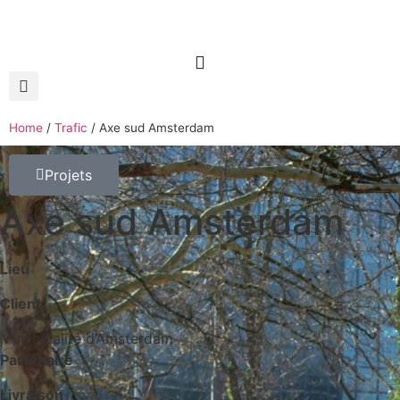
Home
/
Trafic
/
Axe sud Amsterdam
Projets
Axe sud Amsterdam
Lieu
Client
Municipalité d’Amsterdam
Partenaire
Livraison