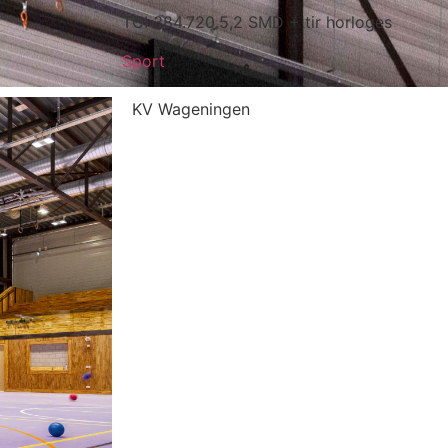
TCI 384.720.5,2 SMD + tir horloges
Sport
KV Wageningen