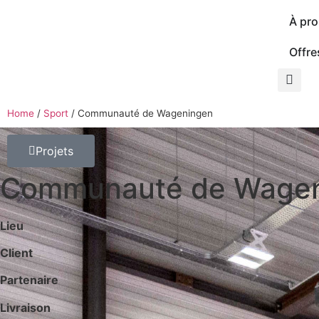
À pr
Offre
Home
/
Sport
/
Communauté de Wageningen
Projets
Communauté de Wage
Lieu
Client
Partenaire
Livraison