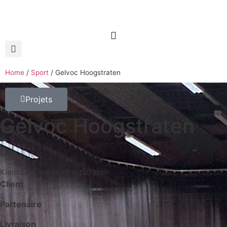
Home
/
Sport
/
Gelvoc Hoogstraten
Projets
Gelvoc Hoogstraten
Lieu
Klein Seminarie Hoogstraten
Client
Partenaire
Livraison