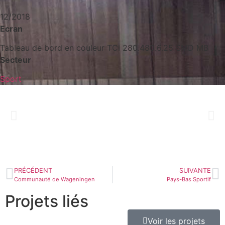
12/2018
Ecran
Tableau de bord en couleur TCI 280.480.6.25 SMD MB
Secteur
Sport
PRÉCÉDENT
SUIVANTE
Communauté de Wageningen
Pays-Bas Sportif
Projets liés
Voir les projets