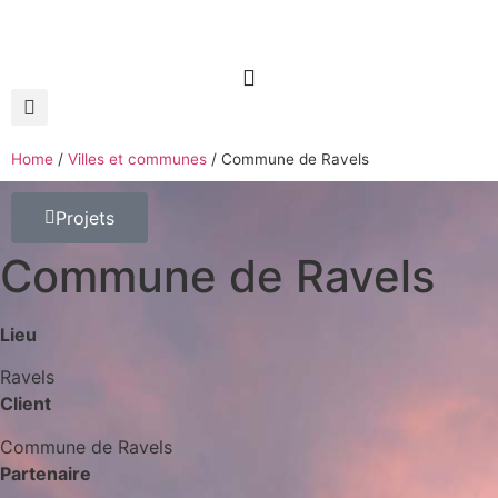
Home
/
Villes et communes
/
Commune de Ravels
Projets
Commune de Ravels
Lieu
Ravels
Client
Commune de Ravels
Partenaire