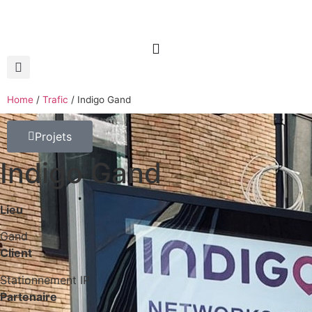
Home
/
Trafic
/
Indigo Gand
Projets
Indigo Gand
Lieu
Gand
Client
Stationnement IP
Partenaire