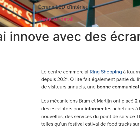
Écrans LED d’intérieur
Vente au détail
i innove avec des écra
Le centre commercial
Ring Shopping
à Kuurne
depuis 2021. Q-lite fait également partie du l
de visiteurs annuels, une
bonne communicat
Les mécaniciens Bram et Martijn ont placé
2
des escalators pour
informer
les acheteurs à l
nouvelles, des services du point de service T
telles qu’un festival estival de food trucks su