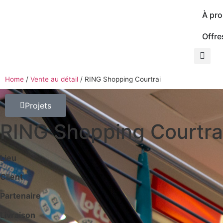
À pr
Offre
Home
/
Vente au détail
/
RING Shopping Courtrai
Projets
RING Shopping Courtra
Lieu
Client
Partenaire
Livraison