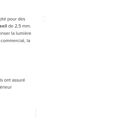
pté pour des
seil
de 2,5 mm.
nser la lumière
 commercial, la
ls ont assuré
térieur