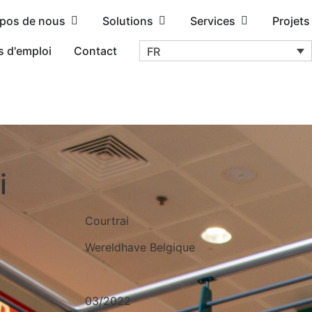
opos de nous
Solutions
Services
Projets
s d'emploi
Contact
FR
i
Courtrai
Wereldhave Belgique
03/2022