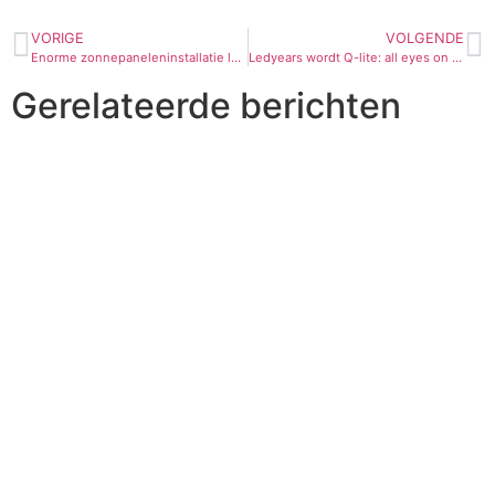
VORIGE
VOLGENDE
Enorme zonnepaneleninstallatie levert groene stroom aan Q-lite en 119 gezinnen
Ledyears wordt Q-lite: all eyes on rebranding
Gerelateerde berichten