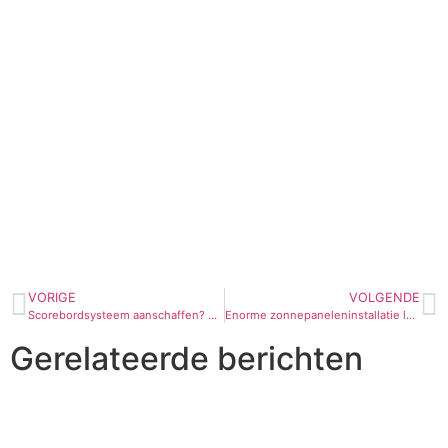
VORIGE
VOLGENDE
Scorebordsysteem aanschaffen? 4 tips om je te helpen bij de juiste keuze!
Enorme zonnepaneleninstallatie levert groene stroom aan Q-lite en 119 gezinnen
Gerelateerde berichten