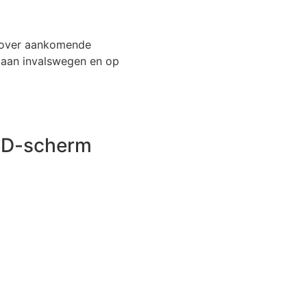
e over aankomende
n aan invalswegen en op
ED-scherm