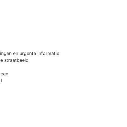
gingen en urgente informatie
ge straatbeeld
reen
d