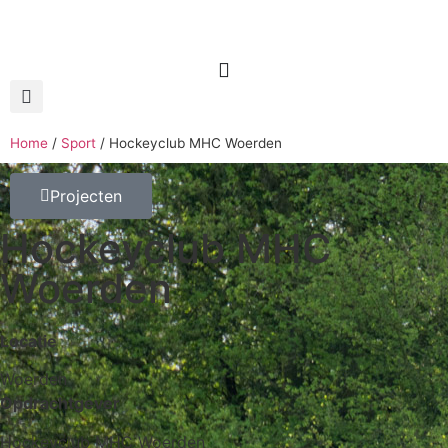
Home
/
Sport
/
Hockeyclub MHC Woerden
Projecten
Hockeyclub MHC
Woerden
Locatie
Woerden
Opdrachtgever
Hockeyclub MHC Woerden