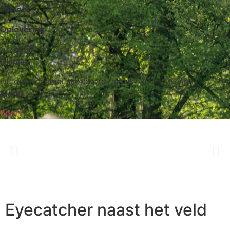
Partner
Oplevering
07/2023
Display
Outdoor digitaal scorebord (small | 300 x 360 px)
Markt
Sport
Eyecatcher naast het veld