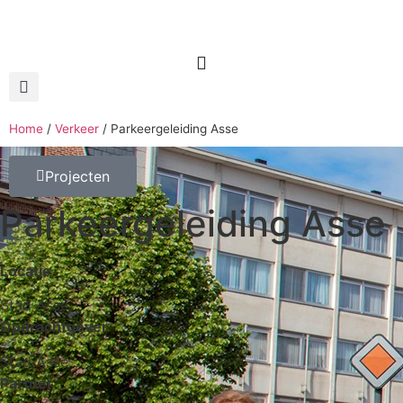
Home
/
Verkeer
/
Parkeergeleiding Asse
Projecten
Parkeergeleiding Asse
Locatie
Stad Asse
Opdrachtgever
Stad Asse
Partner