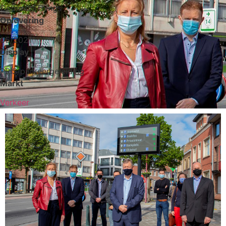
CommuniThings
Oplevering
05/2021
Display
PRIS/parkeergeleiding
Markt
Verkeer