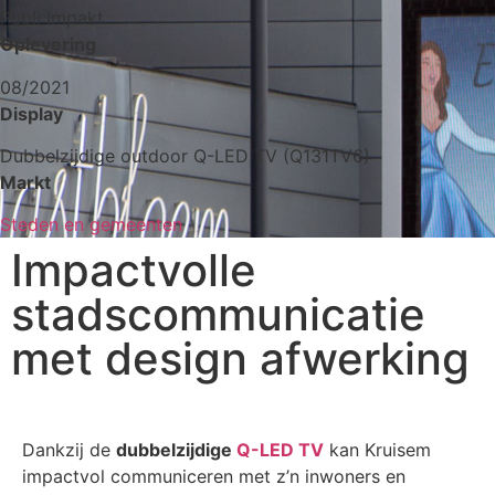
Publi Impakt
Oplevering
08/2021
Display
Dubbelzijdige outdoor Q-LED TV (Q131TV6)
Markt
Steden en gemeenten
Impactvolle
stadscommunicatie
met design afwerking
Dankzij de
dubbelzijdige
Q-LED TV
kan Kruisem
impactvol communiceren met z’n inwoners en