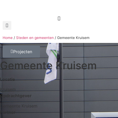
Home
/
Steden en gemeenten
/
Gemeente Kruisem
Projecten
Gemeente Kruisem
Locatie
Kruisem
Opdrachtgever
Gemeente Kruisem
Partner