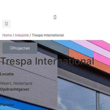
Home
/
Industrie
/
Trespa International
Projecten
Trespa International
Locatie
Weert, Nederland
Opdrachtgever
Trespa
Partner