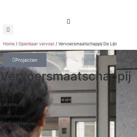
Home
/
Openbaar vervoer
/
Vervoersmaatschappij De Lijn
Projecten
Vervoersmaatschappij
De Lijn
Locatie
Vlaanderen
Opdrachtgever
VVM De Lijn