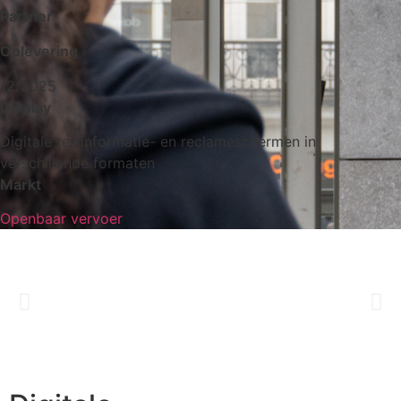
Partner
Oplevering
12/2025
Display
Digitale reisinformatie- en reclameschermen in
verschillende formaten
Markt
Openbaar vervoer