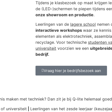
Tijdens je klasbezoek op maat krijgen l
de (LED-)schermen te piepen tijdens ee
onze showroom en productie
.
Leerlingen van de
lagere school
nemen d
interactieve workshops
waar ze kennis
elementen als elektrotechniek, assembl
recyclage. Voor technische
studenten v
universiteit
voorzien we een
uitgebreide
bedrijf.
Vraag hier je bedrijfsbezoek aan
nnis maken met techniek? Dan zit je bij Q-lite helemaal goe
f universiteit
|
Leerlingen van het zesde leerjaar (keuzejaa