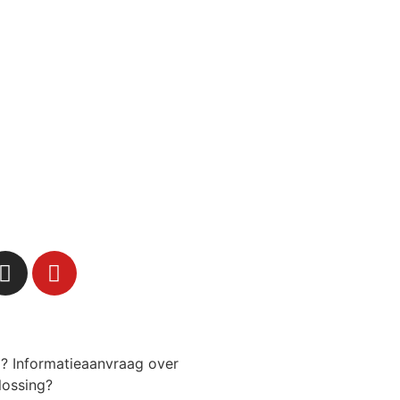
g? Informatieaanvraag over
lossing?