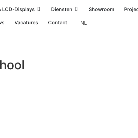
& LCD-Displays
Diensten
Showroom
Proje
ws
Vacatures
Contact
NL
chool