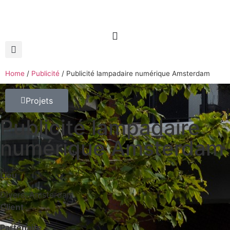
Home
/
Publicité
/
Publicité lampadaire numérique Amsterdam
Projets
Publicité lampadaire
numérique Amsterdam
Lieu
Divers, Amsterdam
Client
Partenaire