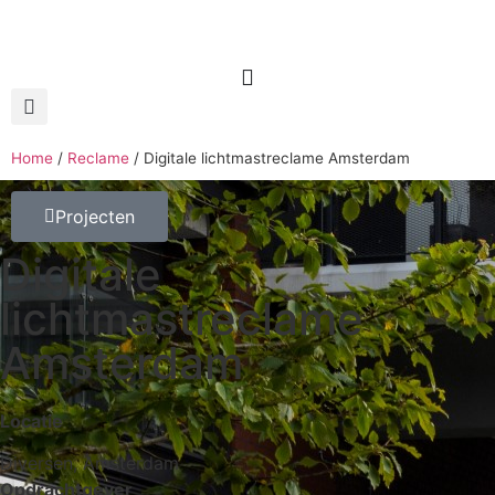
Home
/
Reclame
/
Digitale lichtmastreclame Amsterdam
Projecten
Digitale
lichtmastreclame
Amsterdam
Locatie
Diversen, Amsterdam
Opdrachtgever