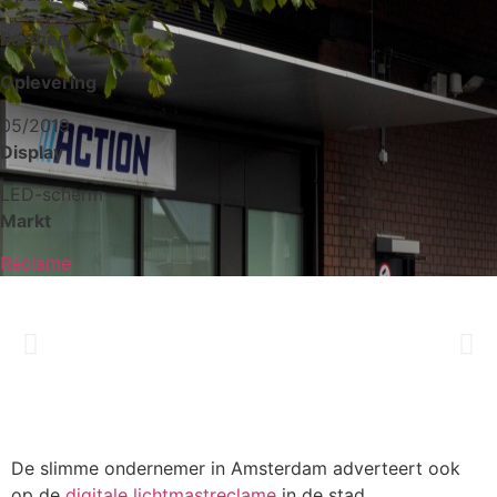
Partner
Oplevering
05/2019
Display
LED-scherm
Markt
Reclame
De slimme ondernemer in Amsterdam adverteert ook
op de
digitale lichtmastreclame
in de stad.