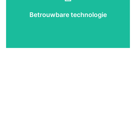
automatische lichtsensoren en
vandalismebestendige behuizing zorgen voor dag-
Betrouwbare technologie
en-nacht zichtbaarheid en jarenlang zorgeloos
gebruik.