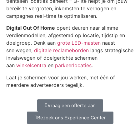
tientallen locaties beheert – Q-lite helpt je om jouw
bereik te vergroten, inkomsten te verhogen en
campagnes real-time te optimaliseren.
Digital Out Of Home
opent deuren naar slimme
verdienmodellen, afgestemd op locatie, tijdstip en
doelgroep. Denk aan
grote LED-masten
naast
snelwegen,
digitale reclameborden
langs strategische
invalswegen of doelgerichte schermen
aan
winkelcentra
en
parkeerlocaties
.
Laat je schermen voor jou werken, met één of
meerdere adverteerders tegelijk.
Vraag een offerte aan
Bezoek ons Experience Center