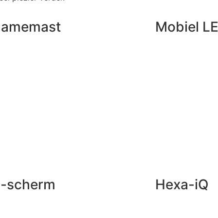
lamemast
Mobiel L
-scherm
Hexa-iQ