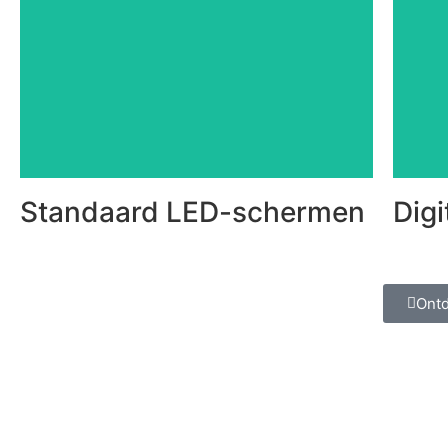
van je gevel. Dankzij de LED-techniek zijn
s
Integreer ze naadloos in de architectuur
waterdicht om langdurig buiten te staan.
me
Onze outdoor schermen zijn stof en
W
Standaard LED-scherm
Standaard LED-schermen
Digi
Ontd