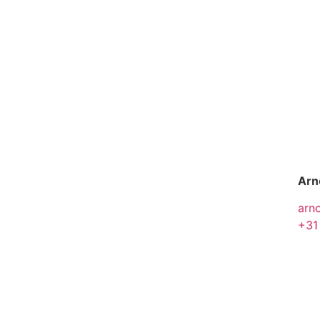
Arn
arn
+31