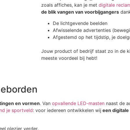
zoals affiches, kan je met
digitale recl
de blik vangen van voorbijgangers
dank
De lichtgevende beelden
Afwisselende advertenties (beweg
Afgestemd op het tijdstip, je doel
Jouw product of bedrijf staat zo in de ki
meeste voordeel bij hebt!
meborden
etingen en vormen
. Van
opvallende LED-masten
naast de au
nd je sportveld
: voor iedereen ontwikkelen wij
een digital
eel plezier verder.