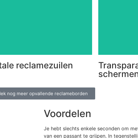
perfecte opl
tadscommunicatie met advertenties, of
transpara
ondernemers? Combineer
wel een moo
er zichtbaarheid te creëren voor (lokale)
Niet genoeg 
ens je als exploitant, stad of gemeente
Digitale reclamezuil
Tran
tale reclamezuilen
Transpar
scherme
ek nog meer opvallende reclameborden
Voordelen
Je hebt slechts enkele seconden om met
van een passant te grijpen. In tegenstell