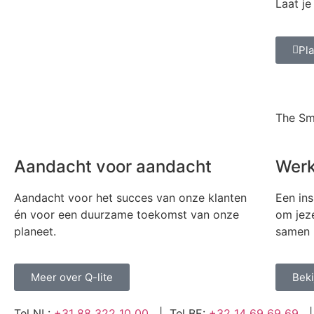
Laat je
Pl
The Sm
Aandacht voor aandacht
Werk
Aandacht voor het succes van onze klanten
Een ins
én voor een duurzame toekomst van onze
om jeze
planeet.
samen m
Meer over Q-lite
Beki
Tel NL:
+31 88 322 10 00
| Tel BE:
+32 14 69 69 69
| 