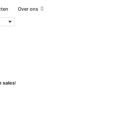
cten
Over ons
n sales
!