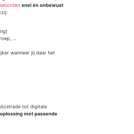
ameborden
snel én onbewust
zij:
ing)
groep, …
jker wanneer jij daar het
tostrade tot digitale
e oplossing met passende