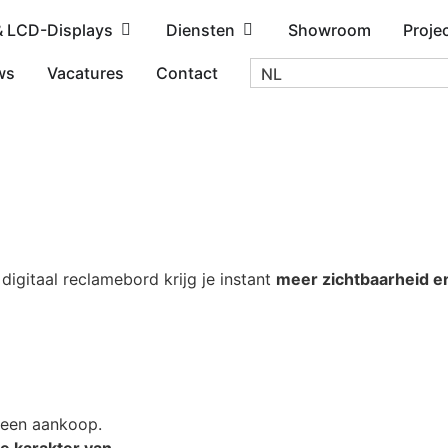
& LCD-Displays
Diensten
Showroom
Proje
ws
Vacatures
Contact
NL
igitaal reclamebord krijg je instant
meer zichtbaarheid e
f een aankoop.