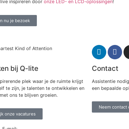
 live inspireren door
onze LED- en LCD-oplossingen
!
an nu je bezoek
artest Kind of Attention
en bij Q-lite
Contact
pirerende plek waar je de ruimte krijgt
Assistentie nodi
lf te zijn, je talenten te ontwikkelen en
een bepaalde op
et ons te blijven groeien.
Neem contact 
jk onze vacatures
E-mail: