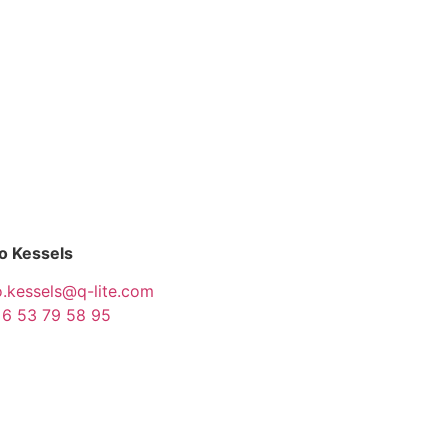
o Kessels
o.kessels@q-lite.com
 6 53 79 58 95