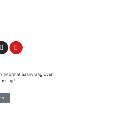
g? Informatieaanvraag over
lossing?
op