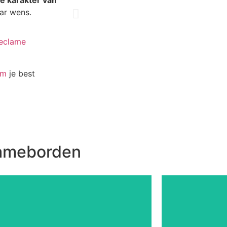
e karakter van
aar wens.
eclame
rm
je best
lameborden
voetgangers.
techniek b
eclamezuil spreek je echt tot fietsers en
Dankzij on
ga voor pure reclame. Met een digitale