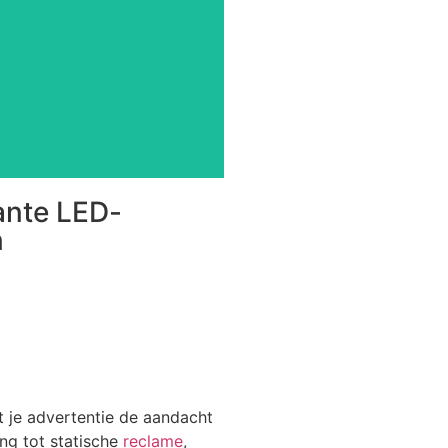
ossing voor achter je raam!
nte LED-schermen zijn de
ie raampartij? Onze unieke
ruimte tegen je gevel, maar
schermen
sparante LED-
ante LED-
n
 je advertentie de aandacht
ing tot statische
reclame
,