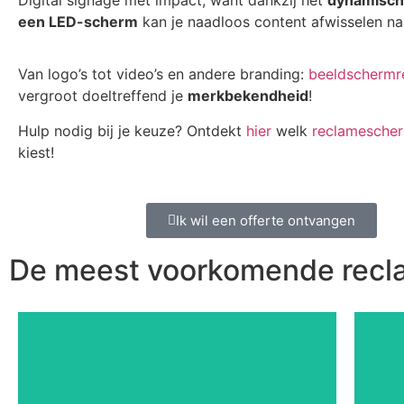
Digital signage met impact, want dankzij het
dynamisch
een LED-scherm
kan je naadloos content afwisselen n
Van logo’s tot video’s en andere branding:
beeldschermr
vergroot doeltreffend je
merkbekendheid
!
Hulp nodig bij je keuze? Ontdekt
hier
welk
reclamesche
kiest!
Ik wil een offerte ontvangen
De meest voorkomende rec
maatwerk scherm ook is.
r
er geen zichtbare naden, hoe groot je