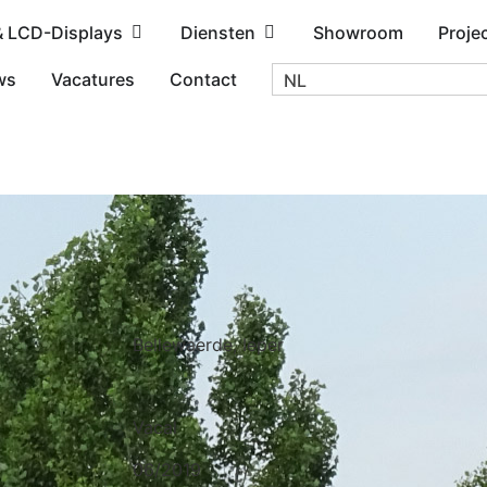
& LCD-Displays
Diensten
Showroom
Proje
ws
Vacatures
Contact
NL
Bellewaerde, Ieper
Vacal
06/2019