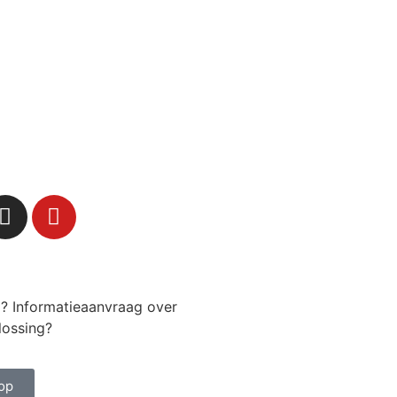
g? Informatieaanvraag over
lossing?
op