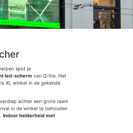
mm pixelpitch | 60%
cher
werpen spot je
nt led-scherm
van Q-lite. Het
ris XL winkel in de gekende
verdiep achter een grote raam
inval in de winkel te behouden
g.
Indoor helderheid met