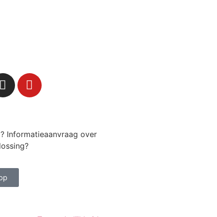
g? Informatieaanvraag over
lossing?
op