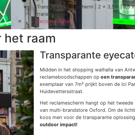
Transparant LED-scherm | 2 x 3,5m | 6,5 
transparantie
Reclame
,
Retail
 het raam
Transparante eyecat
Midden in het shopping walhalla van Ant
reclameboodschappen op
een transpara
exemplaar van 7m² prijkt boven de Ici Pa
Huidevettersstraat.
Het reclamescherm hangt op het tweede 
van multi-brandstore Oxford. Om de licht
koos men voor de transparante oplossin
outdoor impact!