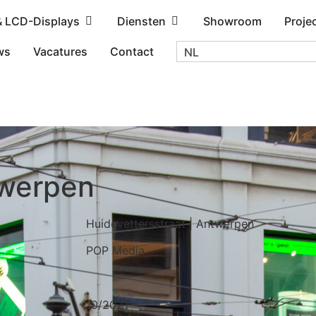
& LCD-Displays
Diensten
Showroom
Proje
ws
Vacatures
Contact
NL
twerpen
Huidevettersstraat | Antwerpen
POP Media
10/2021