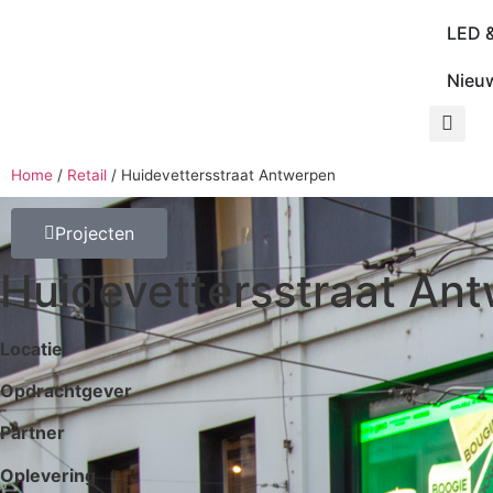
LED 
Nieu
Home
/
Retail
/
Huidevettersstraat Antwerpen
Projecten
Huidevettersstraat An
Locatie
Opdrachtgever
Partner
Oplevering