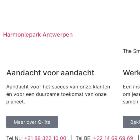
Harmoniepark Antwerpen
The Sm
Aandacht voor aandacht
Werk
Aandacht voor het succes van onze klanten
Een ins
én voor een duurzame toekomst van onze
om jeze
planeet.
samen m
Meer over Q-lite
Beki
Tel NL:
+31 88 322 10 00
| Tel BE:
+32 14 69 69 69
| 