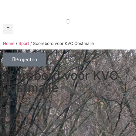
Home
/
Sport
/
Scorebord voor KVC Oostmalle
Projecten
Scorebord voor KVC
Oostmalle
Locatie
Oostmalle
Opdrachtgever
KVC Oostmalle