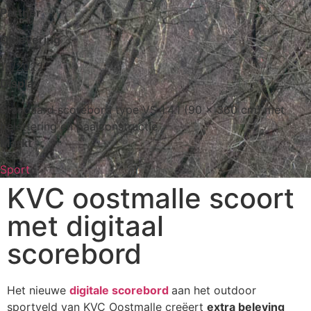
Partner
Oplevering
10/2022
Display
Standaard scorebord type VS 1.4.1 (90 x 360 cm) met
belettering en paalconstructie
Markt
Sport
KVC oostmalle scoort
met digitaal
scorebord
Het nieuwe
digitale scorebord
aan het outdoor
sportveld van KVC Oostmalle creëert
extra beleving