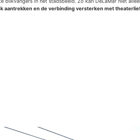
te blikvangers in het stadsbeeld. Zo kan DeLaMar niet alle
ek aantrekken en de verbinding versterken met theaterli