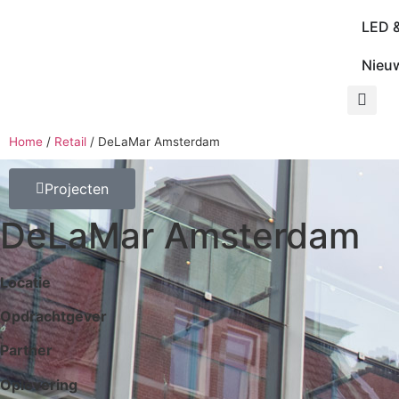
LED 
Nieu
Home
/
Retail
/
DeLaMar Amsterdam
Projecten
DeLaMar Amsterdam
Locatie
Opdrachtgever
Partner
Oplevering