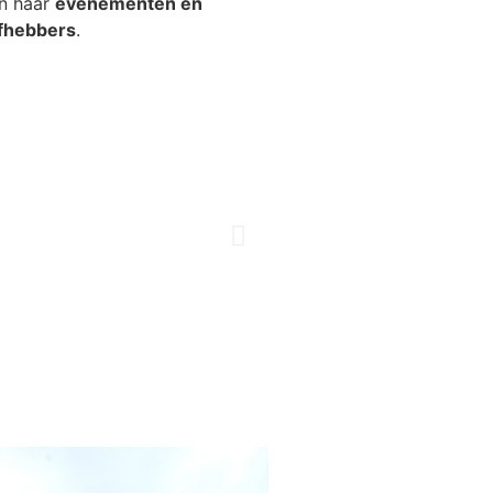
en haar
evenementen en
efhebbers
.