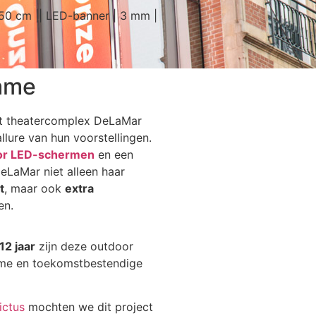
50 cm || LED-banner | 3 mm |
ame
at theatercomplex DeLaMar
llure van hun voorstellingen.
or LED-schermen
en een
eLaMar niet alleen haar
t
, maar ook
extra
en.
12 jaar
zijn deze outdoor
me en toekomstbestendige
ictus
mochten we dit project