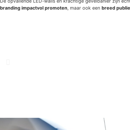
De opvallende LED-walls en krachtige gevelbanier zijn ech
branding impactvol promoten
, maar ook een
breed publi