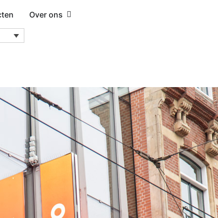
cten
Over ons