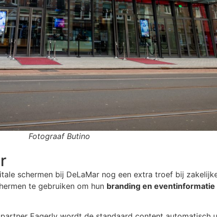
Fotograaf Butino
r
tale schermen bij DeLaMar nog een extra troef bij zakelijk
chermen te gebruiken om hun
branding en eventinformatie
n partner Eagerly wordt de standaard content automatisch