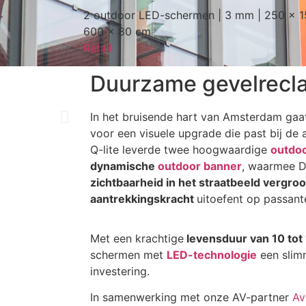
2 outdoor LED-schermen | 3 mm | 250 x 1
600 x 80 cm
Retail
Duurzame gevelrecl
In het bruisende hart van Amsterdam ga
voor een visuele upgrade die past bij de a
Q-lite leverde twee hoogwaardige
outdo
dynamische
outdoor banner
, waarmee D
zichtbaarheid in het straatbeeld vergroo
aantrekkingskracht
uitoefent op passant
Met een krachtige
levensduur van 10 tot 
schermen met
LED-technologie
een slim
investering.
In samenwerking met onze AV-partner
Av