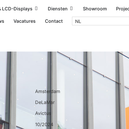
& LCD-Displays
Diensten
Showroom
Proje
ws
Vacatures
Contact
NL
Amsterdam
DeLaMar
Avictus
10/2024