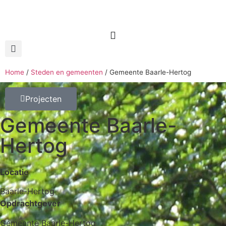
Home
/
Steden en gemeenten
/
Gemeente Baarle-Hertog
Projecten
Gemeente Baarle-
Hertog
Locatie
Baarle-Hertog
Opdrachtgever
Gemeente Baarle-Hertog