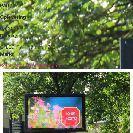
Partner
Oplevering
03/2025
Display
Q-LED TV | 7,8 mm | 216 x 384 cm
Markt
Retail
,
Steden en gemeenten