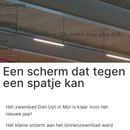
Oplevering
11/2022
Display
1x multifunctioneel indoor LED-scherm pixel pitch 3,75
mm
Markt
Sport
Een scherm dat tegen
een spatje kan
Het zwembad Den Uyt in Mol is klaar voor het
nieuwe jaar!
Het kleine scherm aan het binnenzwembad werd