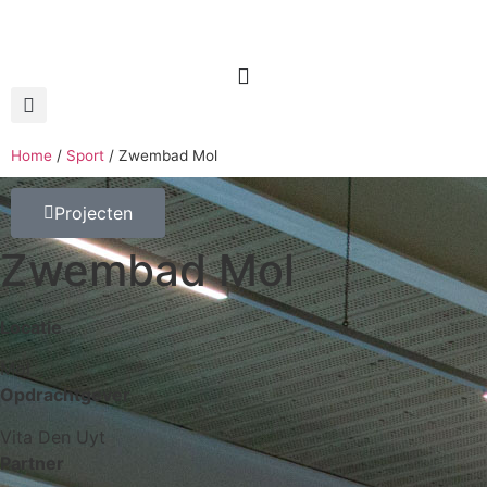
Home
/
Sport
/
Zwembad Mol
Projecten
Zwembad Mol
Locatie
Mol
Opdrachtgever
Vita Den Uyt
Partner