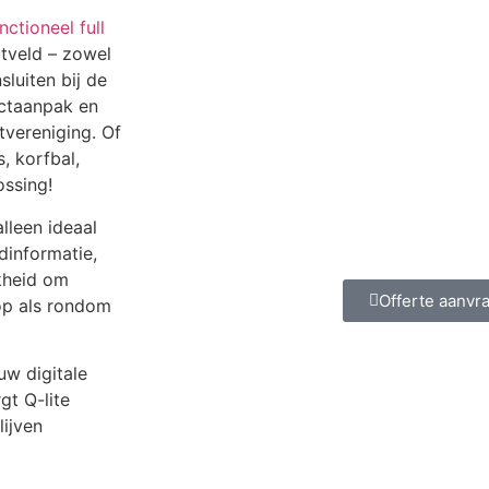
nctioneel full
tveld – zowel
luiten bij de
ectaanpak en
tvereniging. Of
s, korfbal,
ossing!
alleen ideaal
dinformatie,
kheid om
Offerte aanvr
op als rondom
ouw digitale
gt Q-lite
ijven