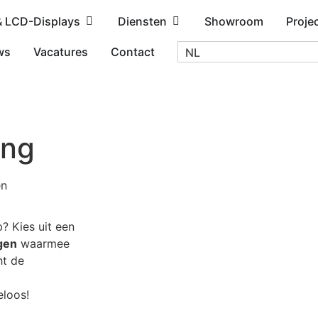
& LCD-Displays
Diensten
Showroom
Proje
ws
Vacatures
Contact
NL
ing
en
? Kies uit een
gen
waarmee
ht de
eloos!