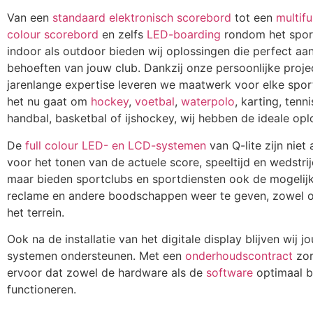
Van een
standaard elektronisch scorebord
tot een
multifu
colour scorebord
en zelfs
LED-boarding
rondom het spor
indoor als outdoor bieden wij oplossingen die perfect aans
behoeften van jouw club. Dankzij onze persoonlijke proj
jarenlange expertise leveren we maatwerk voor elke spor
het nu gaat om
hockey
,
voetbal
,
waterpolo
, karting, tenni
handbal, basketbal of ijshockey, wij hebben de ideale opl
De
full colour LED- en LCD-systemen
van Q-lite zijn niet 
voor het tonen van de actuele score, speeltijd en wedstrij
maar bieden sportclubs en sportdiensten ook de mogelij
reclame en andere boodschappen weer te geven, zowel 
het terrein.
Ook na de installatie van het digitale display blijven wij j
systemen ondersteunen. Met een
onderhoudscontract
zor
ervoor dat zowel de hardware als de
software
optimaal bl
functioneren.