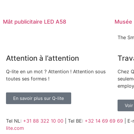
Mât publicitaire LED A58
Musée 
The Sm
Attention à l’attention
Trava
Q-lite en un mot ? Attention ! Attention sous
Chez Q
toutes ses formes !
seuleme
employ
En savoir plus sur Q-lite
Voir
Tel NL:
+31 88 322 10 00
| Tel BE:
+32 14 69 69 69
| E-
lite.com