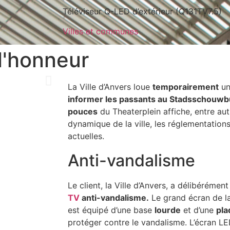
Téléviseur Q-LED d’extérieur (Q131TV7.5)
Villes et communes
l'honneur
La Ville d’Anvers loue
temporairement
u
informer les passants au Stadsschouwb
pouces
du Theaterplein affiche, entre au
dynamique de la ville, les réglementation
actuelles.
Anti-vandalisme
Le client, la Ville d’Anvers, a délibérémen
TV
anti-vandalisme.
Le grand écran de la
est équipé d’une base
lourde
et d’une
pla
protéger contre le vandalisme. L’écran LE