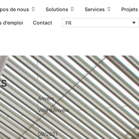
opos de nous
Solutions
Services
Projets
s d'emploi
Contact
FR
rs
Anvers
Ville d’Anvers
09/2021