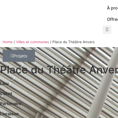
À pr
Offre
Home
/
Villes et communes
/
Place du Théâtre Anvers
Projets
Place du Théâtre Anve
Lieu
Client
Partenaire
Livraison