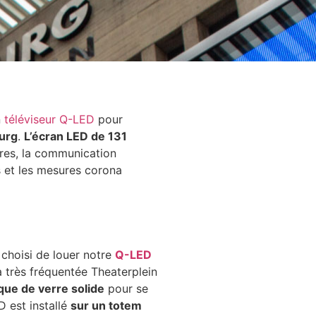
n
téléviseur Q-LED
pour
urg
.
L’écran LED de 131
tres, la communication
s et les mesures corona
t choisi de louer notre
Q-LED
 très fréquentée Theaterplein
que de verre solide
pour se
D est installé
sur un totem