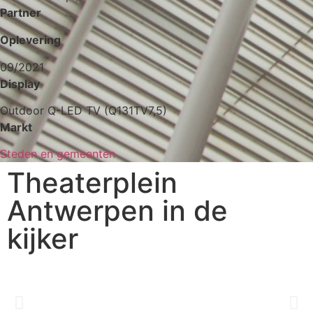
Partner
Oplevering
09/2021
Display
Outdoor Q-LED TV (Q131TV7,5)
Markt
Steden en gemeenten
Theaterplein
Antwerpen in de
kijker