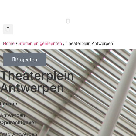
Home
/
Steden en gemeenten
/
Theaterplein Antwerpen
Projecten
Theaterplein
Antwerpen
Locatie
Antwerpen
Opdrachtgever
Stad Antwerpen