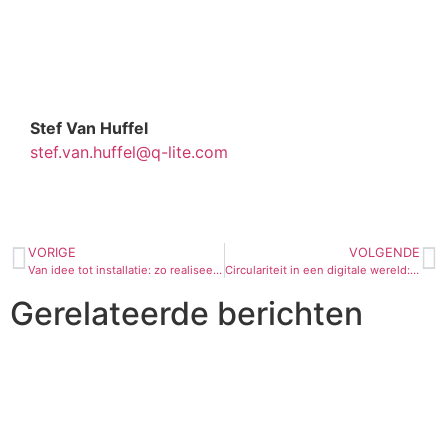
Stef Van Huffel
stef.van.huffel@q-lite.com
VORIGE
VOLGENDE
Van idee tot installatie: zo realiseert Q-lite jouw digitale scherm op maat
Circulariteit in een digitale wereld: hoe Q-lite het verschil maakt
Gerelateerde berichten