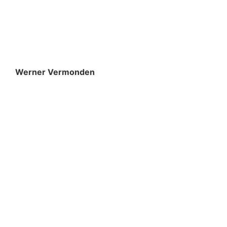
Werner Vermonden
werner.vermonden@q-lite.com
+32 495 29 35 84