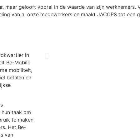
, maar gelooft vooral in de waarde van zijn werknemers. V
kkeling van al onze medewerkers en maakt JACOPS tot een g
fdkwartier in
elt Be-Mobile
e mobiliteit,
el betalen en
ijkse
ls
j hun taak om
ebruik te maken
rs. Het Be-
ns van