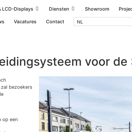
& LCD-Displays
Diensten
Showroom
Proje
ws
Vacatures
Contact
NL
eidingsysteem voor de
sch
 zal bezoekers
de
n op een