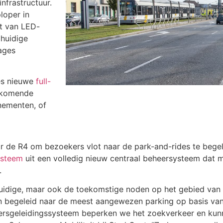
infrastructuur.
loper in
nt van LED-
 huidige
ages
es nieuwe
full-
ijkomende
nementen, of
r de R4 om bezoekers vlot naar de park-and-rides te bege
ysteem
uit een volledig nieuw centraal beheersysteem dat 
.
uidige, maar ook de toekomstige noden op het gebied va
n begeleid naar de meest aangewezen parking op basis va
rkeersgeleidingssysteem beperken we het zoekverkeer en k