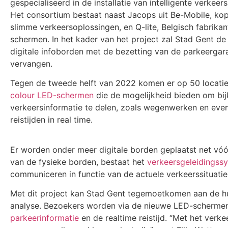
gespecialiseerd in de installatie van intelligente verkeers
Het consortium bestaat naast Jacops uit Be-Mobile, kop
slimme verkeersoplossingen, en Q-lite, Belgisch fabrika
schermen. In het kader van het project zal Stad Gent de
digitale infoborden met de bezetting van de parkeergar
vervangen.
Tegen de tweede helft van 2022 komen er op 50 locati
colour LED-schermen
die de mogelijkheid bieden om b
verkeersinformatie te delen, zoals wegenwerken en eve
reistijden in real time.
Er worden onder meer digitale borden geplaatst net vóó
van de fysieke borden, bestaat het
verkeersgeleidingss
communiceren in functie van de actuele verkeerssituatie
Met dit project kan Stad Gent tegemoetkomen aan de h
analyse. Bezoekers worden via de nieuwe LED-scherme
parkeerinformatie
en de realtime reistijd. “Met het ve