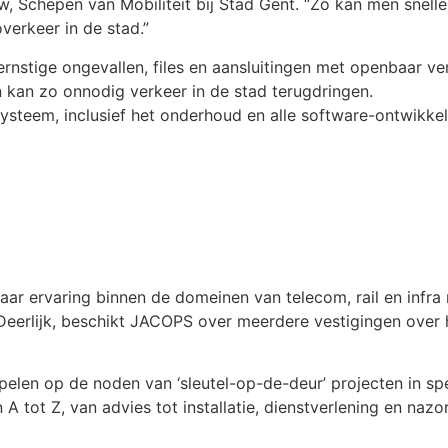
w, Schepen van Mobiliteit bij Stad Gent. “Zo kan men snelle
erkeer in de stad.”
ernstige ongevallen, files en aansluitingen met openbaar v
 kan zo onnodig verkeer in de stad terugdringen.
systeem, inclusief het onderhoud en alle software-ontwikke
ar ervaring binnen de domeinen van telecom, rail en infra
Deerlijk, beschikt JACOPS over meerdere vestigingen over h
pelen op de noden van ‘sleutel-op-de-deur’ projecten in s
tot Z, van advies tot installatie, dienstverlening en nazo