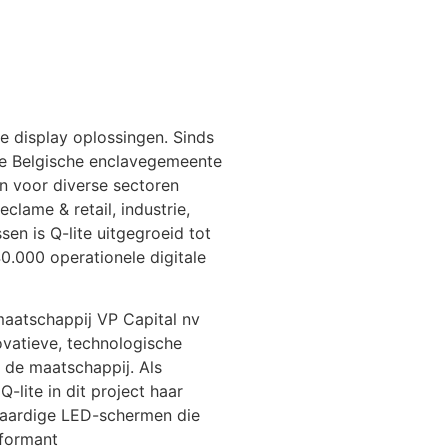
ale display oplossingen. Sinds
 de Belgische enclavegemeente
n voor diverse sectoren
lame & retail, industrie,
sen is Q-lite uitgegroeid tot
0.000 operationele digitale
maatschappij VP Capital nv
novatieve, technologische
n de maatschappij. Als
-lite in dit project haar
waardige LED-schermen die
rformant