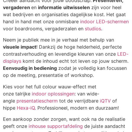
Creëer aandacht voor jouw boodschap.
Presenteren,
vergaderen
en
informatie
uitwisselen
zijn voor heel
wat bedrijven en organisaties dagelijkse kost. Het gaat
hand in hand met onze onmisbare
indoor LED-schermen
voor boardrooms, vergaderzalen en
studios
.
Neem je publiek mee in je verhaal met behulp van
visuele impact
! Dankzij de hoge helderheid, perfecte
contrastverhouding en levendige kleuren van onze
LED-
displays
komt de inhoud echt tot leven op jouw scherm.
Eenvoudig in bediening
zodat je volledig kan focussen
op de meeting, presentatie of workshop.
Kies voor het full colour wauw-effect met
onze talrijke
indoor oplossingen
: van wide-
angle
presentatiescherm
tot de verrijdbare
iQTV
of
hippe
Hexa-iQ
. Professioneel, modern en duurzaam!
Een aankoop zonder zorgen, want ook na de realisatie
geeft onze
inhouse supportafdeling
de juiste aandacht